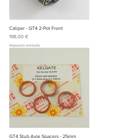
Caliper - GT4 2-Pot Front
Precio
198,00 €
Impuesto excluido
GT4 Stub Axle Spacers - 25mm