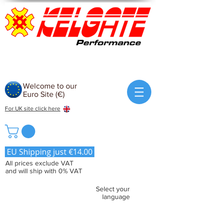
Welcome to our
Euro Site (€)
For UK site click here
EU Shipping just €14.00
All prices exclude VAT
and will ship with 0% VAT
Select your
language