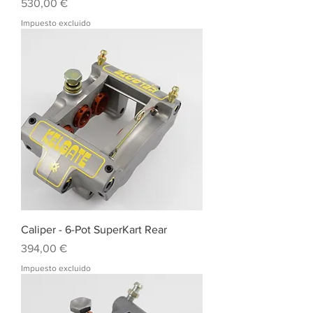
Precio
530,00 €
Impuesto excluido
Caliper - 6-Pot SuperKart Rear
Precio
394,00 €
Impuesto excluido