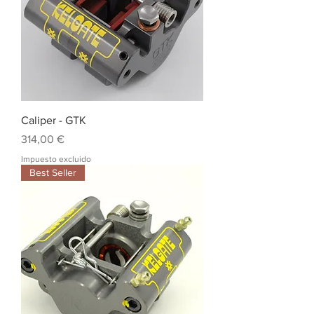
Caliper - GTK
Precio
314,00 €
Impuesto excluido
Best Seller