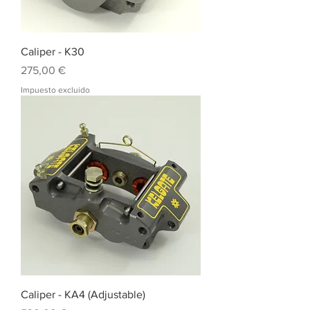
Caliper - K30
Precio
275,00 €
Impuesto excluido
Caliper - KA4 (Adjustable)