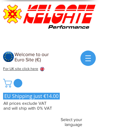
Welcome to our
Euro Site (€)
For UK site click here
EU Shipping just €14.00
All prices exclude VAT
and will ship with 0% VAT
Select your
language