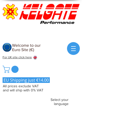
Welcome to our
Euro Site (€)
For UK site click here
EU Shipping just €14.00
All prices exclude VAT
and will ship with 0% VAT
Select your
language