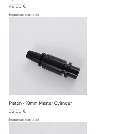
Precio
49,00 €
Impuesto excluido
Piston - 18mm Master Cylinder
Precio
32,00 €
Impuesto excluido