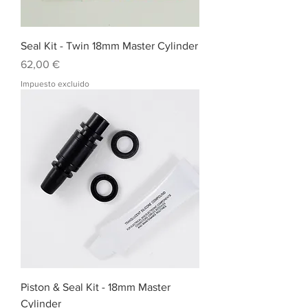
Seal Kit - Twin 18mm Master Cylinder
Precio
62,00 €
Impuesto excluido
Piston & Seal Kit - 18mm Master
Cylinder