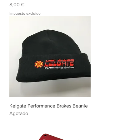
Precio
8,00 €
Impuesto excluido
Kelgate Performance Brakes Beanie
Agotado