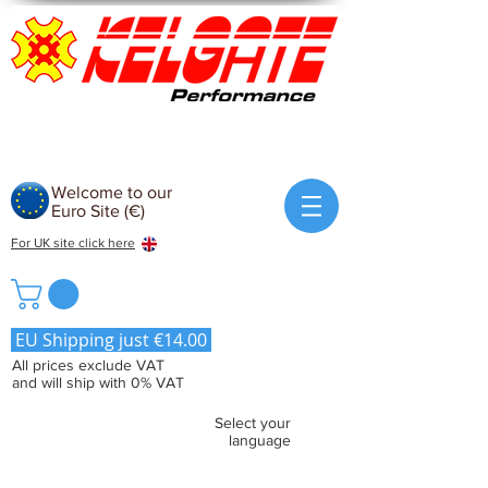
Welcome to our
Euro Site (€)
For UK site click here
EU Shipping just €14.00
All prices exclude VAT
and will ship with 0% VAT
Select your
language